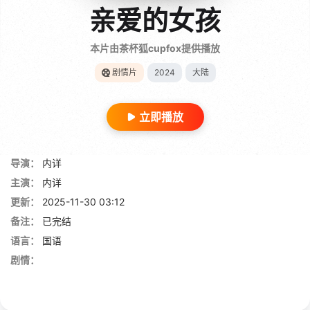
亲爱的女孩
本片由茶杯狐cupfox提供播放
剧情片
2024
大陆
立即播放
导演：
内详
主演：
内详
更新：
2025-11-30 03:12
备注：
已完结
语言：
国语
剧情：