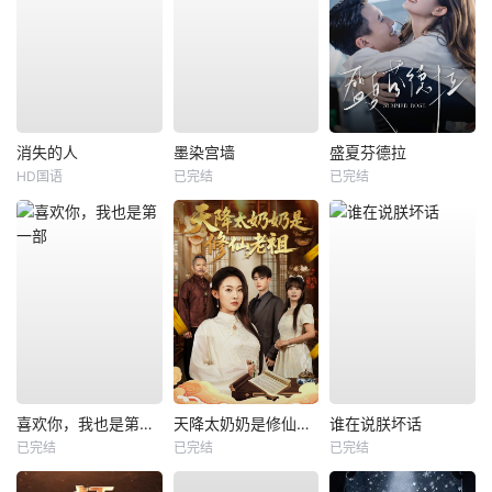
消失的人
墨染宫墙
盛夏芬德拉
HD国语
已完结
已完结
喜欢你，我也是第一部
天降太奶奶是修仙老祖
谁在说朕坏话
已完结
已完结
已完结