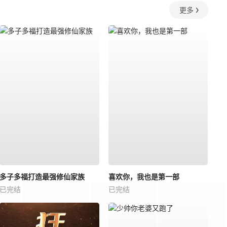
更多
多子多福打造最强修仙家族
喜欢你，我也是第一部
已完结
已完结