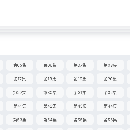
第05集
第06集
第07集
第08集
第17集
第18集
第19集
第20集
第29集
第30集
第31集
第32集
第41集
第42集
第43集
第44集
第53集
第54集
第55集
第56集