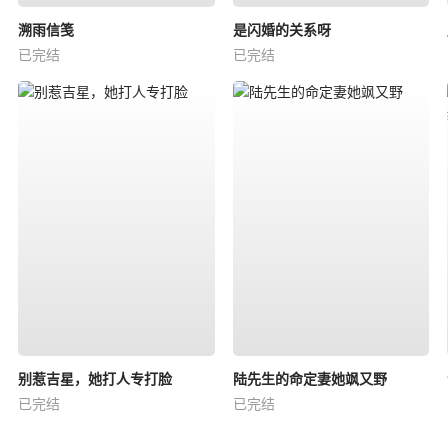
溯雨信笺
是闪婚的关系呀
已完结
已完结
别惹吉星，她打人专打脸
陆先生的命定妻她飒又野
已完结
已完结