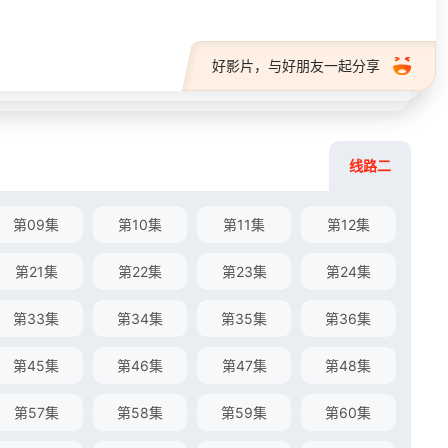
好影片，与好朋友一起分享
线路二
第09集
第10集
第11集
第12集
第21集
第22集
第23集
第24集
第33集
第34集
第35集
第36集
第45集
第46集
第47集
第48集
第57集
第58集
第59集
第60集