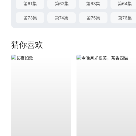
第61集
第62集
第63集
第64集
第73集
第74集
第75集
第76集
猜你喜欢