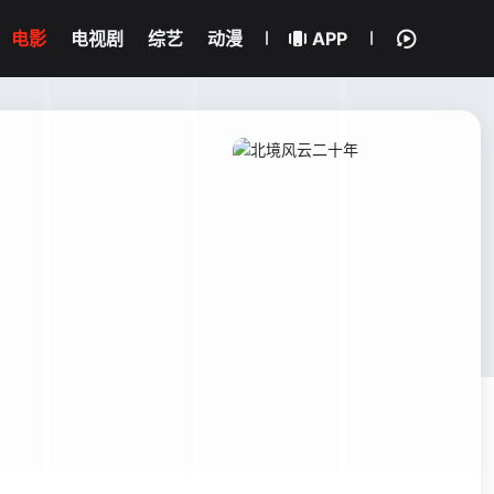
电影
电视剧
综艺
动漫
APP