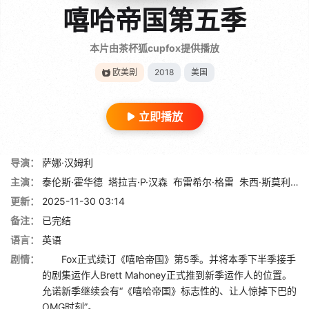
嘻哈帝国第五季
本片由茶杯狐cupfox提供播放
欧美剧
2018
美国
立即播放
导演：
萨娜·汉姆利
主演：
泰伦斯·霍华德
塔拉吉·P·汉森
布雷希尔·格雷
朱西·斯莫利特
更新：
2025-11-30 03:14
备注：
已完结
语言：
英语
剧情：
Fox正式续订《嘻哈帝国》第5季。并将本季下半季接手
的剧集运作人Brett Mahoney正式推到新季运作人的位置。
允诺新季继续会有“《嘻哈帝国》标志性的、让人惊掉下巴的
OMG时刻”。