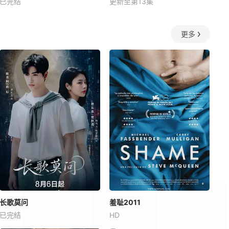
已完结
更新至第13集
更多
长歌莫问
羞耻2011
已完结
HD