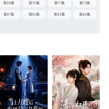
第69集
第70集
第71集
第72集
第81集
第82集
第83集
第84集