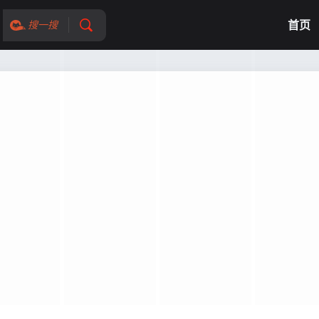
首页
搜一搜