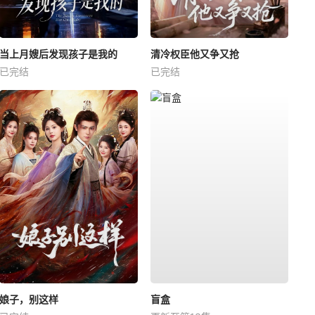
当上月嫂后发现孩子是我的
清冷权臣他又争又抢
已完结
已完结
娘子，别这样
盲盒