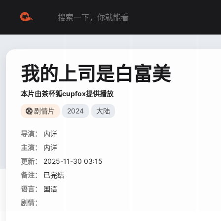
我的上司是白富美
本片由茶杯狐cupfox提供播放
剧情片
2024
大陆
导演：
内详
主演：
内详
更新：
2025-11-30 03:15
备注：
已完结
语言：
国语
剧情：