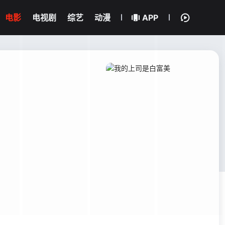
电影
电视剧
综艺
动漫
APP