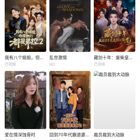
我有八个姐姐，但是他们都是弟控2
乱世激情
藏剑十年：废柴皇子竟是绝世强龙
已完结
HD
已完结
爱在情深蚀骨时
回到70年代霸道婆婆带我飞
裁员裁到大动脉