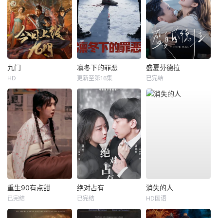
九门
凛冬下的罪恶
盛夏芬德拉
HD
更新至第16集
已完结
重生90有点甜
绝对占有
消失的人
已完结
已完结
HD国语