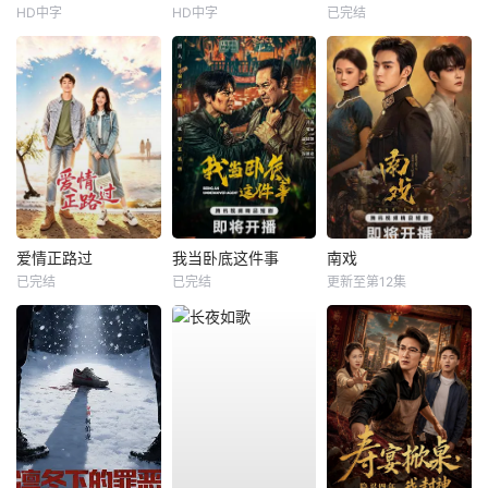
HD中字
HD中字
已完结
爱情正路过
我当卧底这件事
南戏
已完结
已完结
更新至第12集