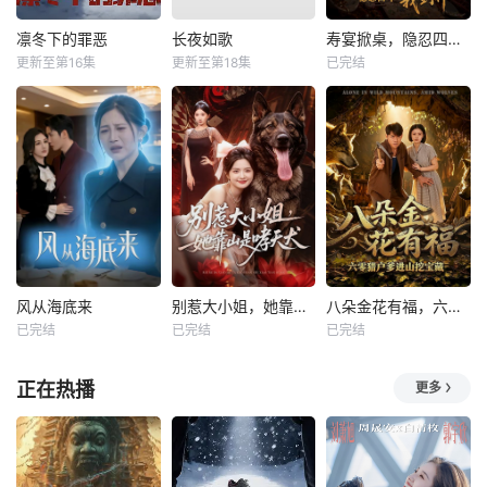
凛冬下的罪恶
长夜如歌
寿宴掀桌，隐忍四年我封神
更新至第16集
更新至第18集
已完结
风从海底来
别惹大小姐，她靠山是哮天犬
八朵金花有福，六零猎户爹进山挖宝藏
已完结
已完结
已完结
正在热播
更多