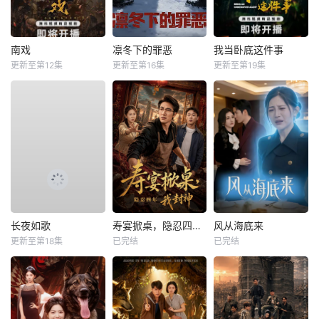
南戏
凛冬下的罪恶
我当卧底这件事
更新至第12集
更新至第16集
更新至第19集
长夜如歌
寿宴掀桌，隐忍四年我封神
风从海底来
更新至第18集
已完结
已完结