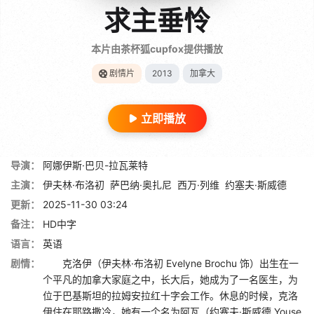
求主垂怜
本片由茶杯狐cupfox提供播放
剧情片
2013
加拿大
立即播放
导演：
阿娜伊斯·巴贝-拉瓦莱特
主演：
伊夫林·布洛初
萨巴纳·奥扎尼
西万·列维
约塞夫·斯威德
更新：
2025-11-30 03:24
备注：
HD中字
语言：
英语
剧情：
克洛伊（伊夫林·布洛初 Evelyne Brochu 饰）出生在一
个平凡的加拿大家庭之中，长大后，她成为了一名医生，为
位于巴基斯坦的拉姆安拉红十字会工作。休息的时候，克洛
伊住在耶路撒冷，她有一个名为阿瓦（约塞夫·斯威德 Youse