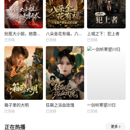
别惹大小姐，她靠山是哮天犬
八朵金花有福，六零猎户爹进山挖宝藏
上城之下：犯上者
已完结
已完结
已完结
箱子里的大明
狂飙之浴血玫瑰
一剑听寒望川归
已完结
已完结
已完结
正在热播
更多