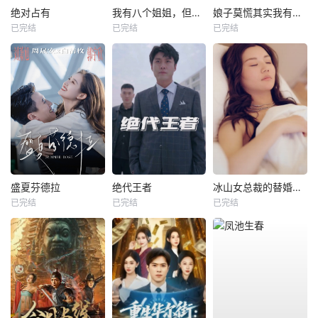
绝对占有
我有八个姐姐，但是他们都是弟控2
娘子莫慌其实我有亿点点修为
已完结
已完结
已完结
盛夏芬德拉
绝代王者
冰山女总裁的替婚兵王
已完结
已完结
已完结