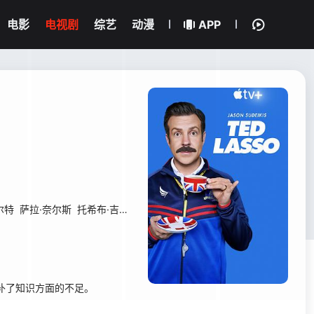
电影
电视剧
综艺
动漫
APP
尔特
萨拉·奈尔斯
托希布·吉莫
克里斯托·费尔南德斯
基兰·奥布莱恩
科
补了知识方面的不足。