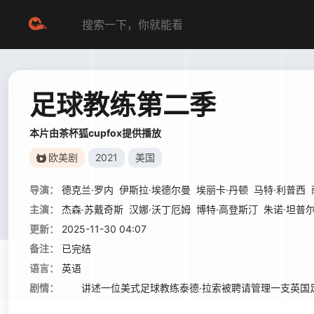
足球教练第二季
本片由茶杯狐cupfox提供播放
欧美剧
2021
美国
导演：
德克兰·罗内
伊斯拉·埃德尔曼
埃丽卡·丹顿
马特·利普西
主演：
杰森·苏戴奇斯
汉娜·沃丁厄姆
博特·高登斯汀
朱诺·坦普
更新：
2025-11-30 04:07
备注：
已完结
语言：
英语
剧情：
讲述一位美式足球教练泰德·拉索被聘请管理一支英国足