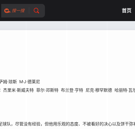
首页
搜一搜
萨姆·琼斯
M·J·德莱尼
尔
杰里米·斯威夫特
菲尔·邓斯特
布兰登·亨特
尼克·穆罕默德
哈丽特·瓦
球队，尽管没有经验，但他用乐观的态度、不被看好的决心以及饼干弥