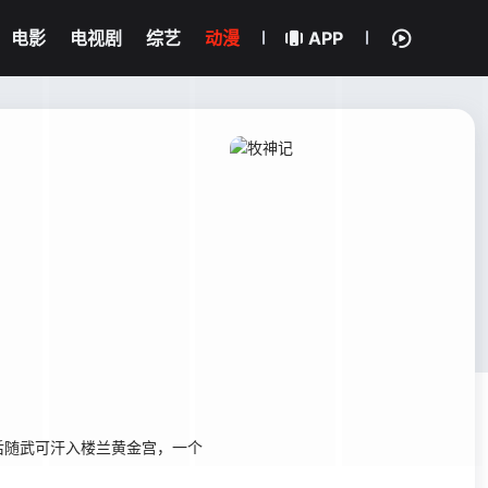
电影
电视剧
综艺
动漫
APP
随武可汗入楼兰黄金宫，一个