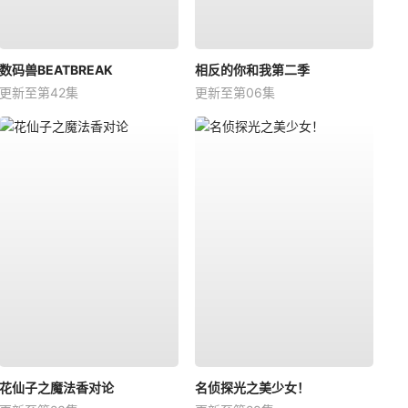
数码兽BEATBREAK
相反的你和我第二季
更新至第42集
更新至第06集
花仙子之魔法香对论
名侦探光之美少女！