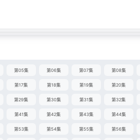
第05集
第06集
第07集
第08集
第17集
第18集
第19集
第20集
第29集
第30集
第31集
第32集
第41集
第42集
第43集
第44集
第53集
第54集
第55集
第56集