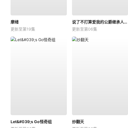
摩绪
说了不打算爱我的公爵继承人，不知为何对我宠爱有加
更新至第19集
更新至第06集
Let&#039;s Go怪奇组
炒翻天