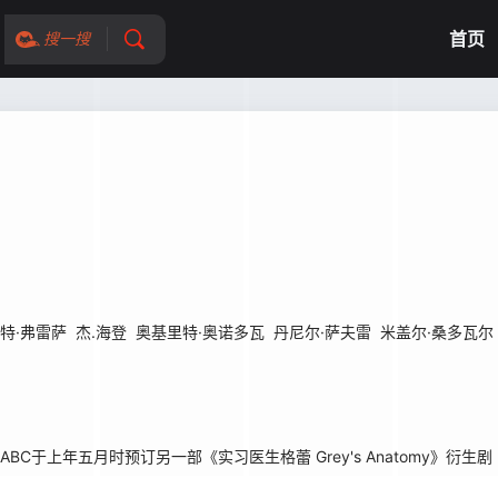
首页
搜一搜
特·弗雷萨
杰.海登
奥基里特·奥诺多瓦
丹尼尔·萨夫雷
米盖尔·桑多瓦尔
ABC于上年五月时预订另一部《实习医生格蕾 Grey's Anatomy》衍生剧《19