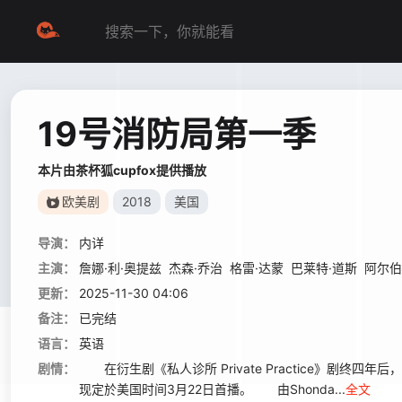
19号消防局第一季
本片由茶杯狐cupfox提供播放
欧美剧
2018
美国
导演：
内详
主演：
詹娜·利·奥提兹
杰森·乔治
格雷·达蒙
巴莱特·道斯
阿尔伯
更新：
2025-11-30 04:06
备注：
已完结
语言：
英语
剧情：
在衍生剧《私人诊所 Private Practice》剧终四年后，
现定於美国时间3月22日首播。 由Shonda...
全文