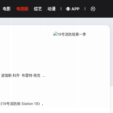
电影
电视剧
综艺
动漫
APP
波瑞斯·科乔
布雷特·塔克
斯特灵·苏利曼
钱德拉·威尔森
布兰达·宋
德
号消防局 Station 19》，