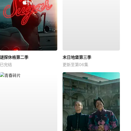
谜探休格第二季
末日地堡第三季
已完结
更新至第06集