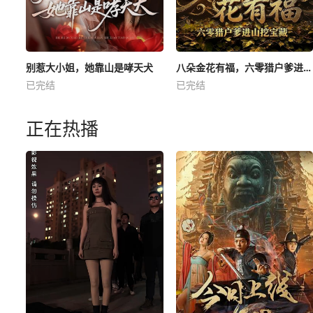
别惹大小姐，她靠山是哮天犬
八朵金花有福，六零猎户爹进山挖宝藏
已完结
已完结
正在热播