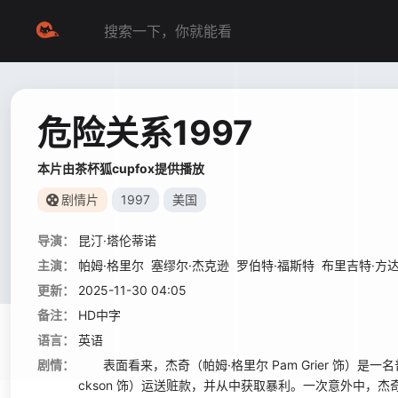
危险关系1997
本片由茶杯狐cupfox提供播放
剧情片
1997
美国
导演：
昆汀·塔伦蒂诺
主演：
帕姆·格里尔
塞缪尔·杰克逊
罗伯特·福斯特
布里吉特·方
更新：
2025-11-30 04:05
备注：
HD中字
语言：
英语
剧情：
表面看来，杰奇（帕姆·格里尔 Pam Grier 饰）是一名
ckson 饰）运送赃款，并从中获取暴利。一次意外中，杰奇的“