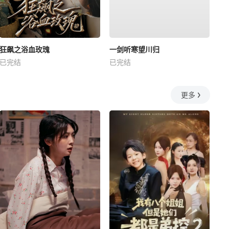
狂飙之浴血玫瑰
一剑听寒望川归
已完结
已完结
更多