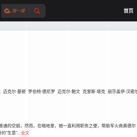
首页
搜一搜
达
迈克尔·基顿
罗伯特·德尼罗
迈克尔·鲍文
克里斯·塔克
丽莎盖伊·汉密
普通的空姐，然而，在暗地里，她一直利用职务之便，帮助军火商奥德尔（塞缪尔·
生意”...
全文