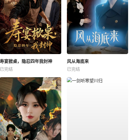
寿宴掀桌，隐忍四年我封神
风从海底来
已完结
已完结