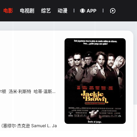
电影
电视剧
综艺
动漫
APP
尔顿
汤米·利斯特
哈蒂·温斯顿
希德·黑格
爱米·格拉汉姆
埃利斯·威廉姆
杰克逊 Samuel L. Ja