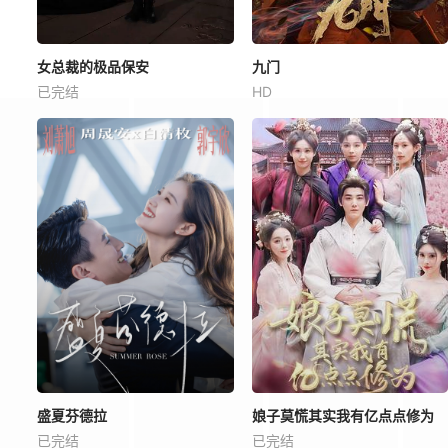
女总裁的极品保安
九门
已完结
HD
盛夏芬德拉
娘子莫慌其实我有亿点点修为
已完结
已完结