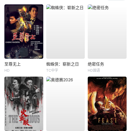
至尊无上
蜘蛛侠：崭新之日
绝密任务
HD
TC中字
HD国语