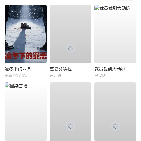
凛冬下的罪恶
盛夏芬德拉
裁员裁到大动脉
更新至第16集
已完结
已完结