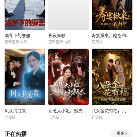
凛冬下的罪恶
长夜如歌
寿宴掀桌，隐忍四年我封神
更新至第16集
更新至第18集
已完结
风从海底来
别惹大小姐，她靠山是哮天犬
八朵金花有福，六零猎户爹进山挖宝藏
已完结
已完结
已完结
正在热播
更多