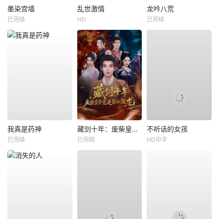
墨染宫墙
乱世激情
龙吟八荒
已完结
HD
已完结
我真是药神
藏剑十年：废柴皇子竟是绝世强龙
不听话的女孩
已完结
已完结
HD中字