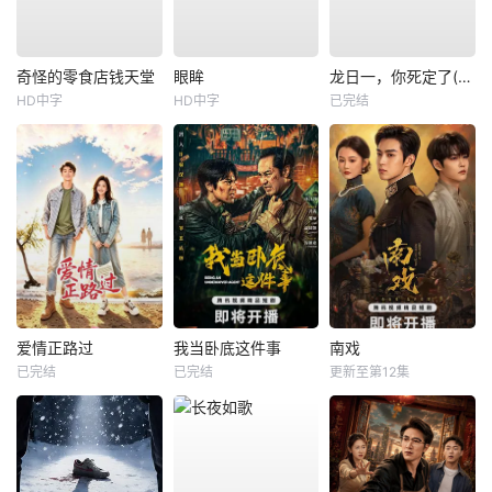
奇怪的零食店钱天堂
眼眸
龙日一，你死定了(短剧)
HD中字
HD中字
已完结
爱情正路过
我当卧底这件事
南戏
已完结
已完结
更新至第12集