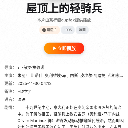
屋顶上的轻骑兵
本片由茶杯狐cupfox提供播放
剧情片
1995
法国
立即播放
导演：
让-保罗·拉佩诺
主演：
朱丽叶·比诺什
奥利维埃·马丁内斯
皮埃尔·阿迪提
弗朗索瓦·克鲁塞
更新：
2025-11-30 04:12
备注：
HD中字
语言：
法语
剧情：
十九世纪中期，意大利正处在奥匈帝国水深火热的统治
中。为了解放祖国，轻骑兵上教安吉罗（奥利维•马丁内兹
Olivier Martinez 饰）密谋发动暴动推翻殖民统治，然而却因
计划外漏而不得不流亡法国。因为儿时好友的出卖，安吉罗