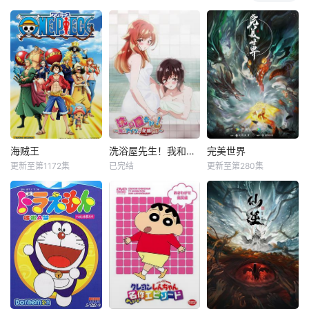
海贼王
洗浴屋先生！我和那家伙在女浴池！？
完美世界
更新至第1172集
已完结
更新至第280集