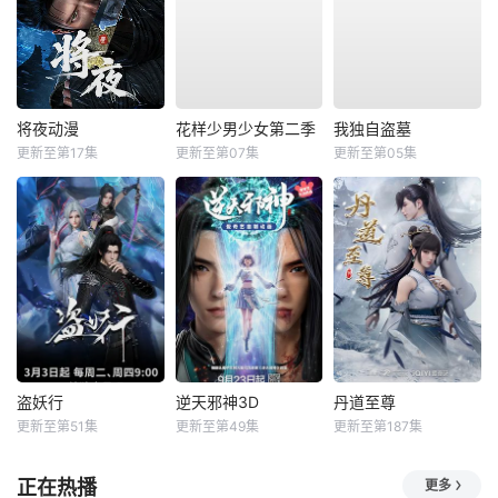
将夜动漫
花样少男少女第二季
我独自盗墓
更新至第17集
更新至第07集
更新至第05集
盗妖行
逆天邪神3D
丹道至尊
更新至第51集
更新至第49集
更新至第187集
正在热播
更多