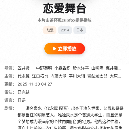
恋爱舞台
本片由茶杯狐cupfox提供播放
动漫
2014
日本
立即播放
导演：
笠井贤一
中野英明
小森香织
铃木洋平
山崎隆
梶井濑贺
上
主演：
代永翼
江口拓也
内藤大湖
平川大辅
置鲇龙太郎
大原沙耶香
更新：
2025-11-30 04:27
备注：
已完结
语言：
日语
剧情：
濑名泉水（代永翼 配音）出身于演艺世家，父母和哥哥
都是当红的明星艺人，唯独泉水是个普通大学生，而且还是
个梦想成为漫画家的个性内向阴沉的宅男。他的这种性格，
源自十年前的一次广告拍摄，泉水临时被安排出演女花童角