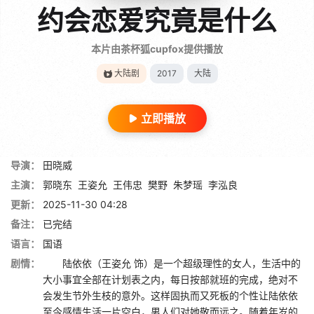
约会恋爱究竟是什么
本片由茶杯狐cupfox提供播放
大陆剧
2017
大陆
立即播放
导演：
田晓威
主演：
郭晓东
王姿允
王伟忠
樊野
朱梦瑶
李泓良
更新：
2025-11-30 04:28
备注：
已完结
语言：
国语
剧情：
陆依依（王姿允 饰）是一个超级理性的女人，生活中的
大小事宜全部在计划表之内，每日按部就班的完成，绝对不
会发生节外生枝的意外。这样固执而又死板的个性让陆依依
至今感情生活一片空白，男人们对她敬而远之。随着年岁的