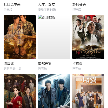
兵自风中来
天才，女友
野狗骨头
已完结
更新至第14集
已完结
御廷谣
南部档案
打狗棍
更新至第19集
已完结
已完结