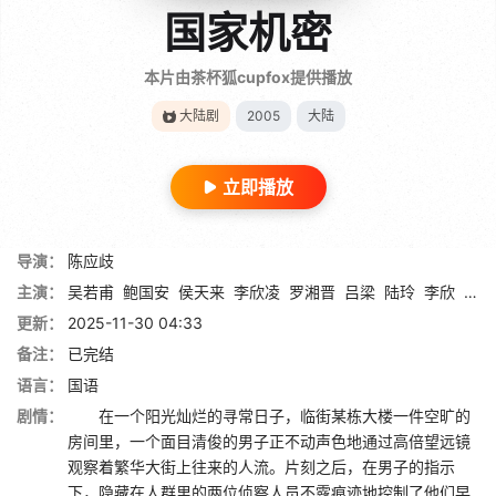
国家机密
本片由茶杯狐cupfox提供播放
大陆剧
2005
大陆
立即播放
导演：
陈应歧
主演：
吴若甫
鲍国安
侯天来
李欣凌
罗湘晋
吕梁
陆玲
李欣
蔡伟
更新：
2025-11-30 04:33
备注：
已完结
语言：
国语
剧情：
在一个阳光灿烂的寻常日子，临街某栋大楼一件空旷的
房间里，一个面目清俊的男子正不动声色地通过高倍望远镜
观察着繁华大街上往来的人流。片刻之后，在男子的指示
下，隐藏在人群里的两位侦察人员不露痕迹地控制了他们早