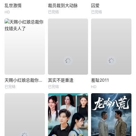
乱世激情
裁员裁到大动脉
囚爱
HD
已完结
已完结
天赐小红娘总裁你找错夫人了
其实不是重逢
羞耻2011
已完结
已完结
HD