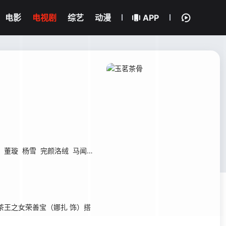
电影
电视剧
综艺
动漫
APP
董璇
杨雪
完颜洛绒
马闻远
李菲
赵嘉敏
刘擎
舒童
张婉莹
滕泽文
王之女荣善宝（娜扎 饰）搭