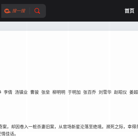
首页
搜一搜
静
李倩
汤镇业
曹骏
张垒
柳明明
于明加
张百乔
刘雪华
赵昭仪
姜超
案，却因卷入一桩杀妻旧案，从官场新星沦落至绝境。濒死之际，幸得茶
爱情佳话。