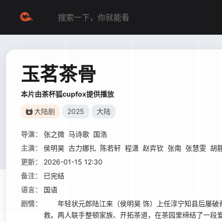
玉茗茶骨
本片由茶杯狐cupfox提供播放
大陆剧
2025
大陆
导演：
张之微
马诗歌
国浩
主演：
侯明昊
古力娜扎
陈若轩
程潇
赵弈钦
张南
张慧雯
胡
更新：
2026-01-15 12:30
备注：
已完结
语言：
国语
剧情：
年轻状元郎陆江来（侯明昊 饰）上任淳宁知县后屡破奇
救。两人联手整顿家族、开拓茶道，在茶园里缔结了一段