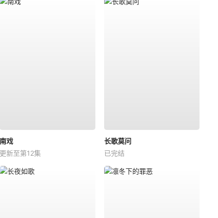
南戏
长歌莫问
更新至第12集
已完结