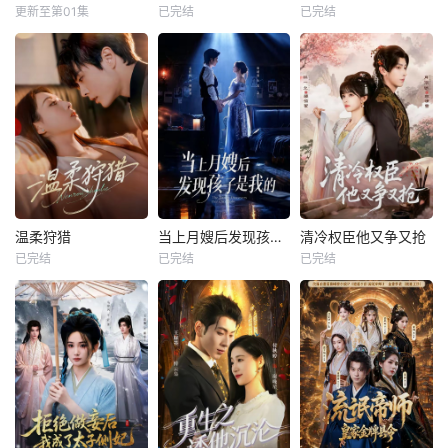
更新至第01集
已完结
已完结
温柔狩猎
当上月嫂后发现孩子是我的
清冷权臣他又争又抢
已完结
已完结
已完结