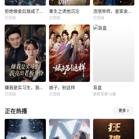
拒绝做妾后我成了太子侧妃
重生之诱他沉沦
流氓帝师，皇家金牌县令
已完结
已完结
已完结
嫌我是实习生，我亮出老板身份
娘子，别这样
盲盒
已完结
已完结
更新至第13集
正在热播
更多