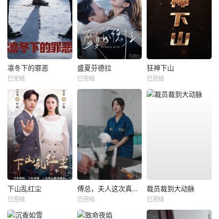
凛冬下的罪恶
盛夏芬德拉
狂神下山
已完结
已完结
已完结
下山乱红尘
傅总，夫人这次真的死了
裁员裁到大动脉
已完结
已完结
已完结