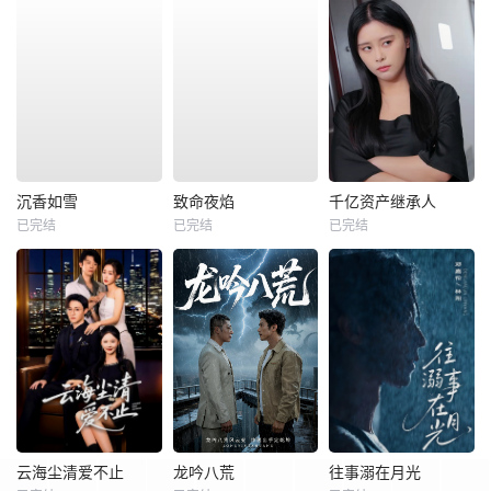
沉香如雪
致命夜焰
千亿资产继承人
已完结
已完结
已完结
云海尘清爱不止
龙吟八荒
往事溺在月光