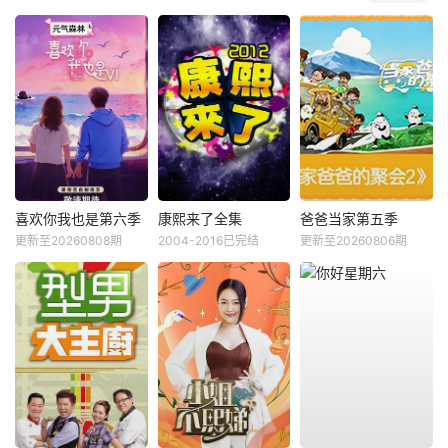
喜欢你我也是第六季
康熙来了全集
爸爸当家第五季
更新至20260808期
2004-2016已完结
更新至20260806期