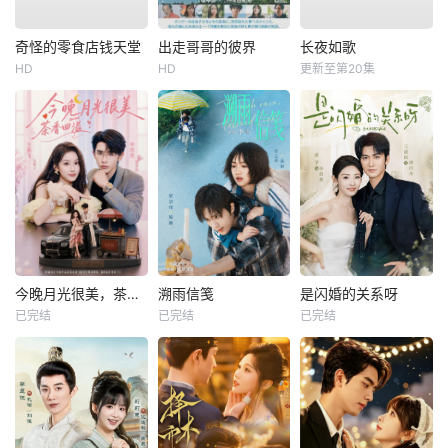
奇怪的零食店钱天堂
出走哥哥的彼界
长夜如歌
HD
HD
更新至第20集
今晚月光很美，茶香四溢
溯雨信笺
是闪婚的关系呀
已完结
已完结
已完结