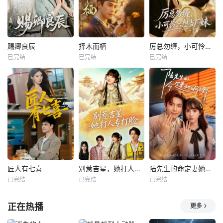
赐卿良辰
择木而栖
厉总勿缠，小可怜只想当厂妹
已完结
已完结
已完结
匠人有七喜
别惹吉星，她打人专打脸
陆先生的命定妻她飒又野
已完结
已完结
已完结
正在热播
更多