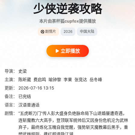
少侠逆袭攻略
本片由茶杯狐cupfox提供播放
剧情片
2026
中国大陆
立即播放
导演：
史梁
主演：
陈昕葳
费启鸣
喻钟黎
李果
张竞达
岳冬峰
更新：
2026-07-16 13:15
备注：
已完结
语言：
汉语普通话
剧情：
“五虎断刀门”传人彭大盛身负绝脉命局下山退婚屡遭奇遇，
连斩魔教六大高手，登顶联军统帅后又因身份危机沦为武林
弃子，最终炼化玉魄自我觉醒，强势斩灭魔教幕后黑手，重
塑武林规则，携红颜退隐江湖……