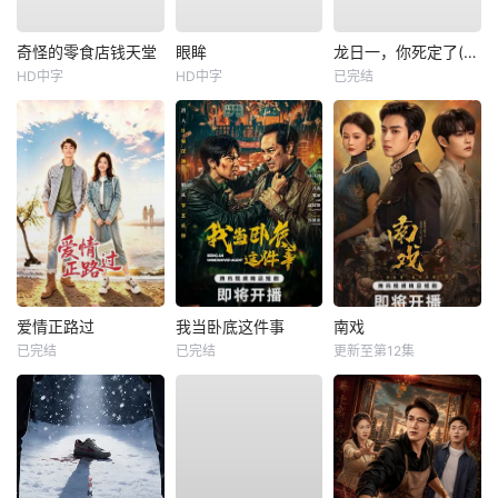
奇怪的零食店钱天堂
眼眸
龙日一，你死定了(短剧)
HD中字
HD中字
已完结
爱情正路过
我当卧底这件事
南戏
已完结
已完结
更新至第12集