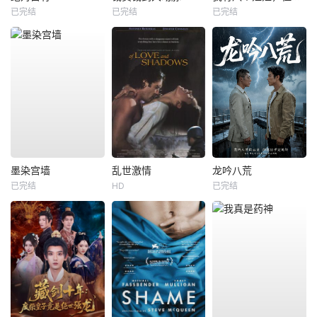
已完结
已完结
已完结
墨染宫墙
乱世激情
龙吟八荒
已完结
HD
已完结