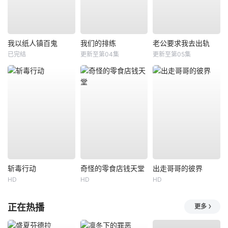
我以纸人镇百鬼
我们的排练
老公要求我去出轨
已完结
更新至第04集
更新至第05集
斩毒行动
奇怪的零食店钱天堂
出走哥哥的彼界
HD
HD
HD
正在热播
更多