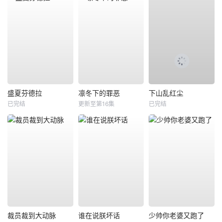
盛夏芬德拉
凛冬下的罪恶
下山乱红尘
已完结
更新至第16集
已完结
裁员裁到大动脉
谁在说朕坏话
少帅你老婆又跑了