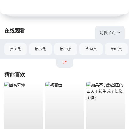
在线观看
切换节点
第01集
第02集
第03集
第04集
第05集
猜你喜欢