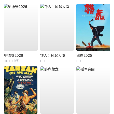
奥德赛2026
镖人：风起大漠
猎虎2025
HDTC中字
HD
HD