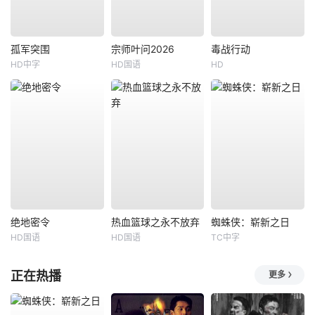
孤军突围
宗师叶问2026
毒战行动
HD中字
HD国语
HD
绝地密令
热血篮球之永不放弃
蜘蛛侠：崭新之日
HD国语
HD国语
TC中字
正在热播
更多