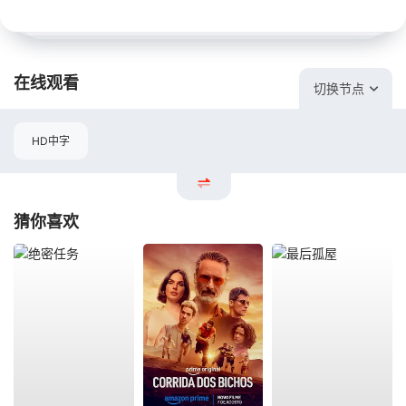
在线观看
切换节点
HD中字
猜你喜欢