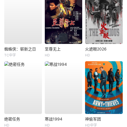
蜘蛛侠：崭新之日
至尊无上
火遮眼2026
TC中字
HD
HD
绝密任务
寒战1994
神偷军团
HD
HD
HD中字