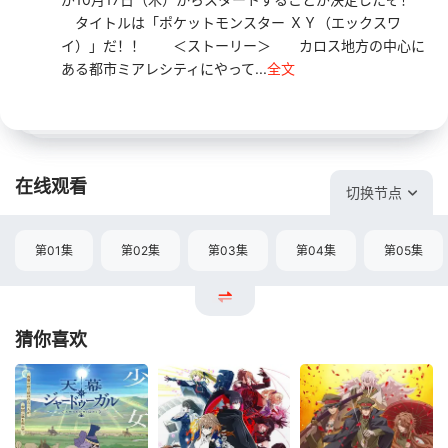
タイトルは「ポケットモンスター ＸＹ（エックスワ
イ）」だ！！ ＜ストーリー＞ カロス地方の中心に
ある都市ミアレシティにやって...
全文
在线观看
切换节点
第01集
第02集
第03集
第04集
第05集
猜你喜欢