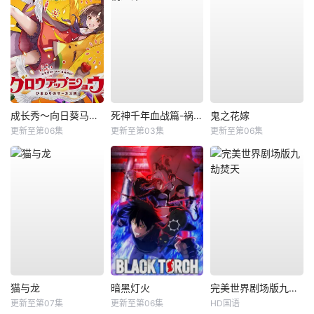
成长秀～向日葵马戏团～
死神千年血战篇-祸进谭-
鬼之花嫁
更新至第06集
更新至第03集
更新至第06集
猫与龙
暗黑灯火
完美世界剧场版九劫焚天
更新至第07集
更新至第06集
HD国语