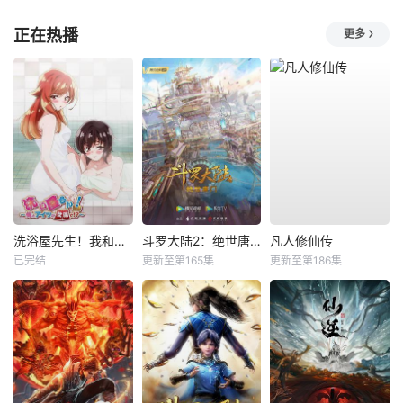
正在热播
更多
洗浴屋先生！我和那家伙在女浴池！？
斗罗大陆2：绝世唐门
凡人修仙传
已完结
更新至第165集
更新至第186集