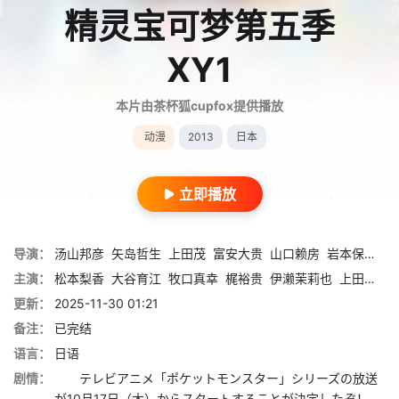
精灵宝可梦第五季
XY1
本片由茶杯狐cupfox提供播放
动漫
2013
日本
立即播放
导演：
汤山邦彦
矢岛哲生
上田茂
富安大贵
山口赖房
岩本保雄
前
主演：
松本梨香
大谷育江
牧口真幸
梶裕贵
伊濑茉莉也
上田祐司
更新：
2025-11-30 01:21
备注：
已完结
语言：
日语
剧情：
テレビアニメ「ポケットモンスター」シリーズの放送
が10月17日（木）からスタートすることが決定したぞ！