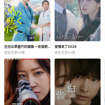
在勿忘草盛开的城镇 ～安昙野诊疗记～
爱情来了2026
更新至第06集
更新至第04集