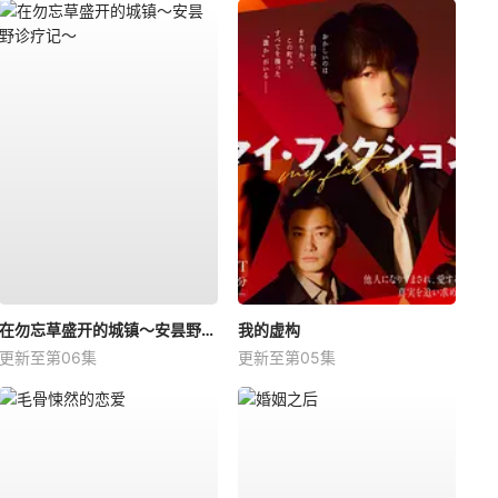
在勿忘草盛开的城镇～安昙野诊疗记～
我的虚构
更新至第06集
更新至第05集