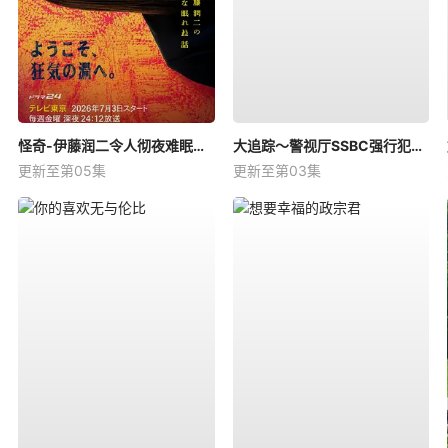
怪奇-伊藤润二令人彻夜难眠的奇异故事－
大追踪〜警视厅SSBC强行犯系〜第二季
更新至第05集
更新至第03集