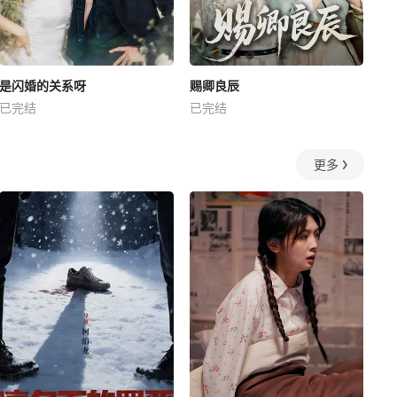
是闪婚的关系呀
赐卿良辰
已完结
已完结
更多