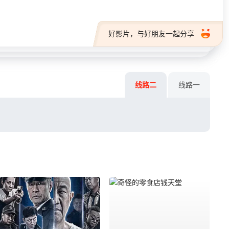
好影片，与好朋友一起分享
线路二
线路一