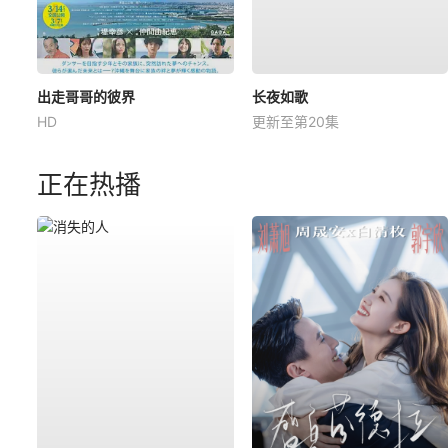
出走哥哥的彼界
长夜如歌
HD
更新至第20集
正在热播