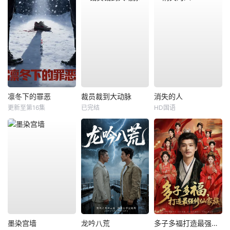
凛冬下的罪恶
裁员裁到大动脉
消失的人
更新至第16集
已完结
HD国语
墨染宫墙
龙吟八荒
多子多福打造最强修仙家族