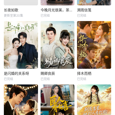
长夜如歌
今晚月光很美，茶香四溢
溯雨信笺
更新至第20集
已完结
已完结
是闪婚的关系呀
赐卿良辰
择木而栖
已完结
已完结
已完结