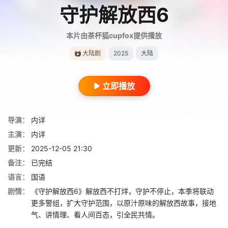
守护解放西6
本片由茶杯狐cupfox提供播放
大陆剧
2025
大陆
立即播放
导演：
内详
主演：
内详
更新：
2025-12-05 21:30
备注：
已完结
语言：
国语
剧情：
《守护解放西6》解放西不打烊，守护不停止，本季将联动
更多警组，扩大守护范围，以原汁原味的解放西故事，接地
气、讲情理、看人间百态，引全民共情。