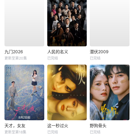
九门2026
人民的名义
潜伏2009
更新至第20集
已完结
已完结
天才，女友
这一秒过火
野狗骨头
更新至第18集
已完结
已完结