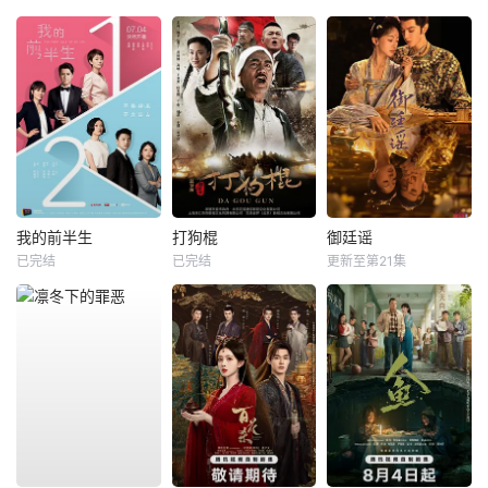
我的前半生
打狗棍
御廷谣
已完结
已完结
更新至第21集