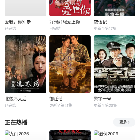
爱我，你别走
好想好想爱上你
夜语记
已完结
已完结
更新至第17集
北魏冯太后
御廷谣
警字一号
已完结
更新至第21集
更新至第28集
正在热播
更多