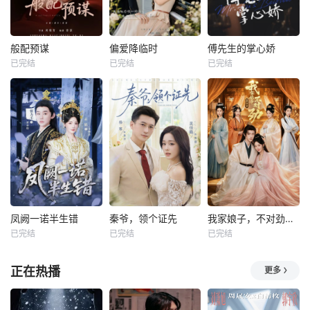
般配预谋
偏爱降临时
傅先生的掌心娇
已完结
已完结
已完结
凤阙一诺半生错
秦爷，领个证先
我家娘子，不对劲第四季
已完结
已完结
已完结
正在热播
更多