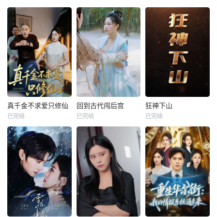
真千金不求爱只修仙
回到古代闯后宫
狂神下山
已完结
已完结
已完结