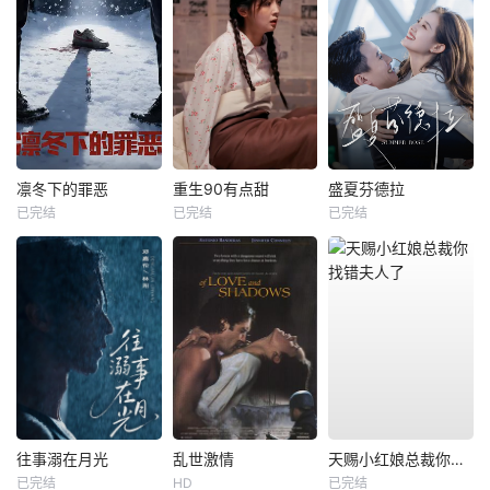
凛冬下的罪恶
重生90有点甜
盛夏芬德拉
已完结
已完结
已完结
往事溺在月光
乱世激情
天赐小红娘总裁你找错夫人了
已完结
HD
已完结