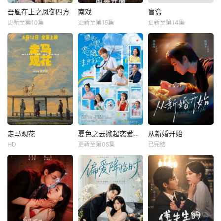
吾凰在上之凤御四方
南戏
盲盒
更新至第10集
更新至第15集
更新至第14集
走马观花
夏色之云掀起恋爱与风暴
从新婚开始
HD
更新至第05集
已完结