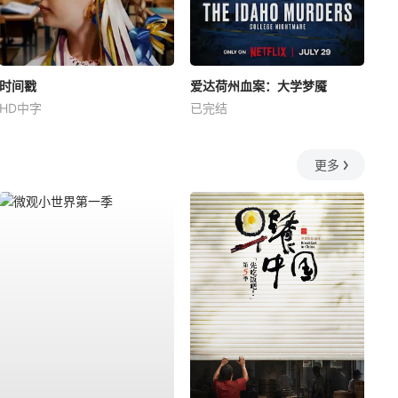
时间戳
爱达荷州血案：大学梦魇
HD中字
已完结
更多