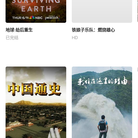
地球·劫后重生
铁娘子乐队：燃烧雄心
已完结
HD