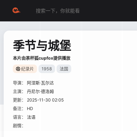
季节与城堡
本片由茶杯狐cupfox提供播放
纪录片
1958
法国
导演：
阿涅斯·瓦尔达
主演：
丹尼尔·德洛姆
更新：
2025-11-30 02:05
备注：
HD
语言：
法语
剧情：