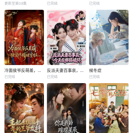
更新至第08集
已完结
已完结
冷面侯爷反萌差，独宠作精继室啦
反派夫妻百事哀，今天在哪搞破坏
候冬症
已完结
已完结
已完结