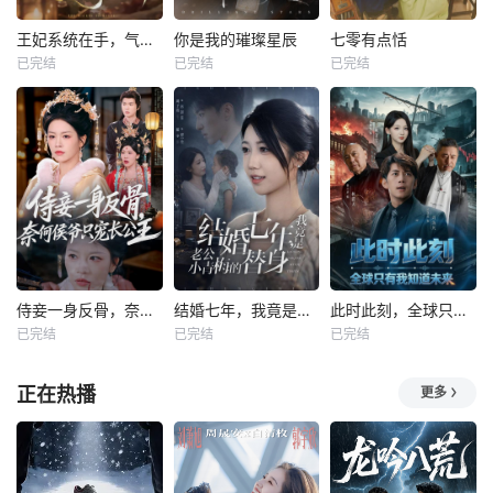
王妃系统在手，气的王爷发抖
你是我的璀璨星辰
七零有点恬
已完结
已完结
已完结
侍妾一身反骨，奈何侯爷只宠长公主
结婚七年，我竟是老公小青梅的替身
此时此刻，全球只有我知道未来
已完结
已完结
已完结
正在热播
更多