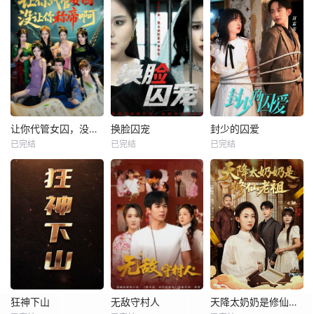
让你代管女囚，没让你称帝啊
换脸囚宠
封少的囚爱
已完结
已完结
已完结
狂神下山
无敌守村人
天降太奶奶是修仙老祖