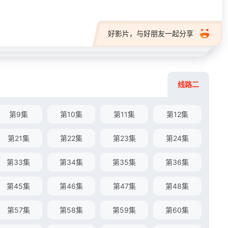
好影片，与好朋友一起分享
线路二
第9集
第10集
第11集
第12集
第21集
第22集
第23集
第24集
第33集
第34集
第35集
第36集
第45集
第46集
第47集
第48集
第57集
第58集
第59集
第60集