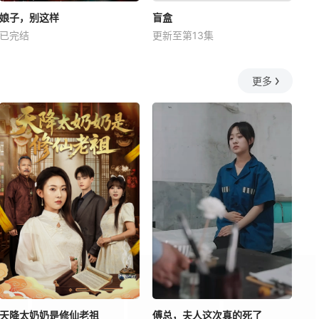
娘子，别这样
盲盒
已完结
更新至第13集
更多
天降太奶奶是修仙老祖
傅总，夫人这次真的死了