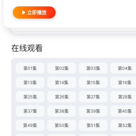
立即播放
在线观看
第01集
第02集
第03集
第04集
第13集
第14集
第15集
第16集
第25集
第26集
第27集
第28集
第37集
第38集
第39集
第40集
第49集
第50集
第51集
第52集