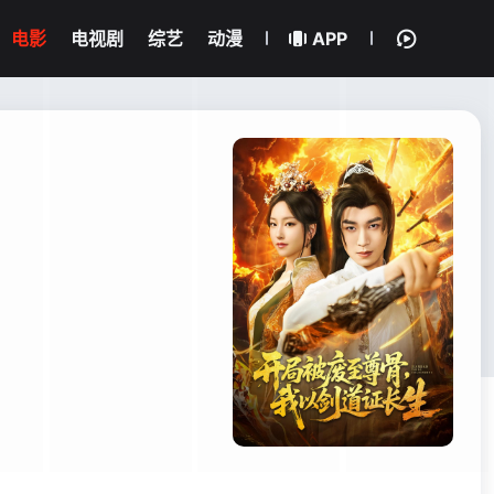
电影
电视剧
综艺
动漫
APP