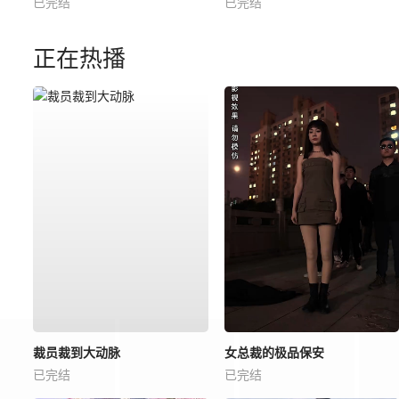
已完结
已完结
正在热播
裁员裁到大动脉
女总裁的极品保安
已完结
已完结