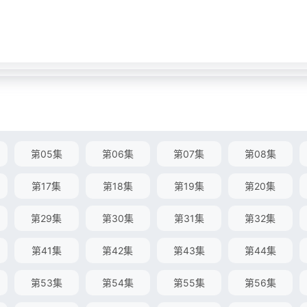
第05集
第06集
第07集
第08集
第17集
第18集
第19集
第20集
第29集
第30集
第31集
第32集
第41集
第42集
第43集
第44集
第53集
第54集
第55集
第56集