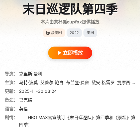
末日巡逻队第四季
本片由茶杯狐cupfox提供播放
欧美剧
2022
美国
立即播放
导演：
克里斯·曼利
主演：
马特·波莫
艾普尔·鲍白
布兰登·费舍
黛安·格雷罗
提摩西·道尔顿
更新：
2025-11-30 03:24
备注：
已完结
语言：
英语
剧情：
HBO MAX官宣续订《末日巡逻队》第四季和《泰坦》第
四季！