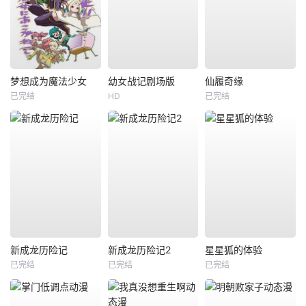
梦想成为魔法少女
幼女战记剧场版
仙履奇缘
已完结
HD
已完结
新成龙历险记
新成龙历险记2
星星狐的体验
已完结
已完结
已完结