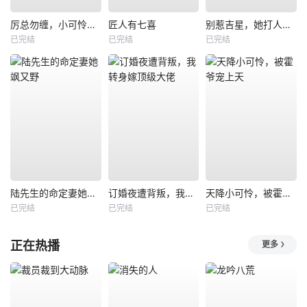
厉总勿缠，小可怜只想当厂妹
匠人有七喜
别惹吉星，她打人专打脸
已完结
已完结
已完结
陆先生的命定妻她飒又野
订婚夜遭背叛，我转身嫁顶级大佬
天降小可怜，被霍爷宠上天
已完结
已完结
已完结
正在热播
更多