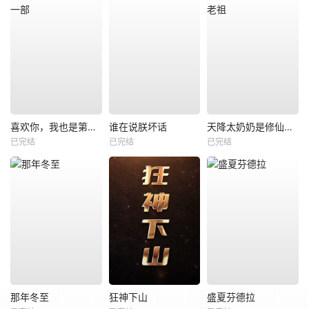
喜欢你，我也是第一部
谁在说朕坏话
天降太奶奶是修仙老祖
已完结
已完结
已完结
那年冬至
狂神下山
盛夏芬德拉