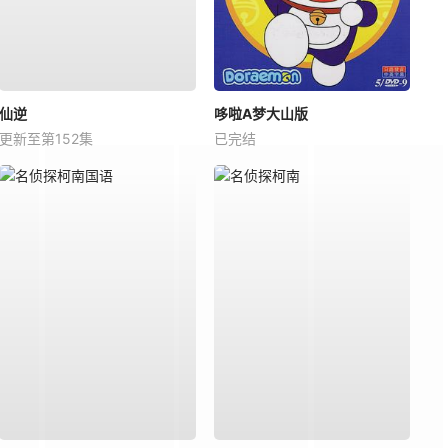
仙逆
哆啦A梦大山版
更新至第152集
已完结