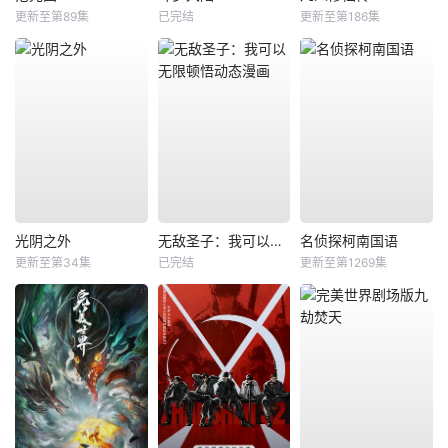
更新至第89集
已完结
更新至第186集
光阴之外
无敌圣子：我可以无限顿悟动态漫画
名侦探柯南国语
更新至第34集
已完结
更新至第1269集