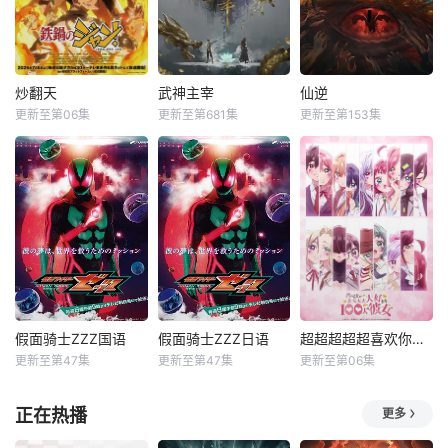
炒翻天
武神主宰
仙逆
更新至第06集
更新至第681集
更新至第153集
假面骑士ZZZ国语
假面骑士ZZZ日语
超超超超超喜欢你的100个女朋友第三季
更新至第47集
更新至第47集
更新至第06集
正在热播
更多