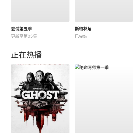
尝试第五季
斯特林角
更新至第05集
已完结
正在热播