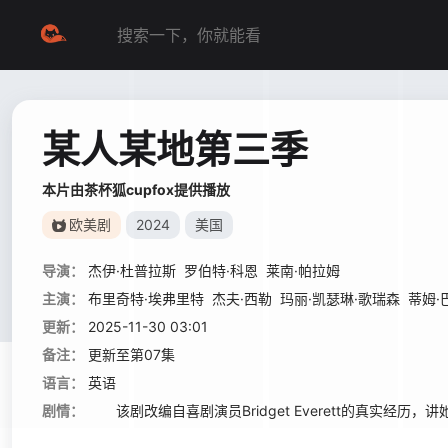
某人某地第三季
本片由茶杯狐cupfox提供播放
欧美剧
2024
美国
导演：
杰伊·杜普拉斯
罗伯特·科恩
莱南·帕拉姆
主演：
布里奇特·埃弗里特
杰夫·西勒
玛丽·凯瑟琳·歌瑞森
蒂姆·
更新：
2025-11-30 03:01
备注：
更新至第07集
语言：
英语
剧情：
该剧改编自喜剧演员Bridget Everett的真实经