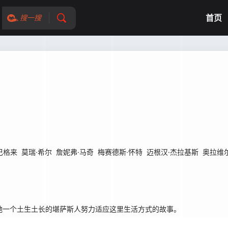
首页
搜一搜
巴格来
莫瑞·希尔
詹妮弗·马奇
梅赛德斯·怀特
迈根汉·杰拉基斯
奥拉维尔
历，讲她一个土生土长的堪萨斯人努力适应这里生活方式的故事。