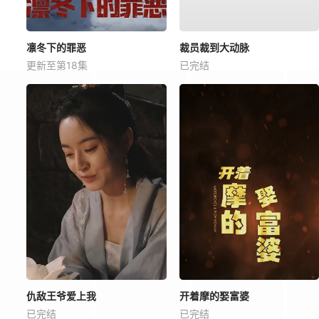
凛冬下的罪恶
裁员裁到大动脉
更新至第18集
已完结
仇敌王爷爱上我
开着摩的娶富婆
已完结
已完结