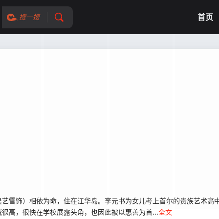
首页
搜一搜
艺雪饰）相依为命，住在江华岛。李元书为女儿考上首尔的贵族艺术高中
很高，很快在学校展露头角，也因此被以惠善为首...
全文