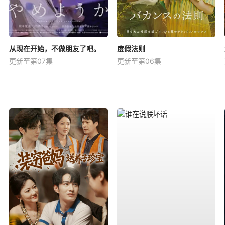
从现在开始，不做朋友了吧。
度假法则
更新至第07集
更新至第06集