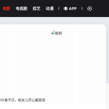
电影
电视剧
综艺
动漫
APP
兴奋不已，和女儿开心搬家到