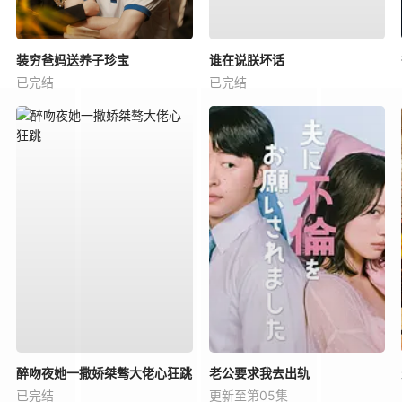
装穷爸妈送养子珍宝
谁在说朕坏话
已完结
已完结
醉吻夜她一撒娇桀骜大佬心狂跳
老公要求我去出轨
已完结
更新至第05集