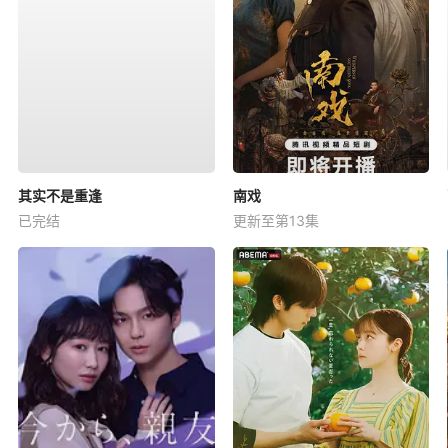
其实不是重逢
南戏
已完结
更新至第13集