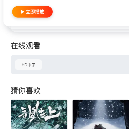
立即播放
在线观看
HD中字
猜你喜欢