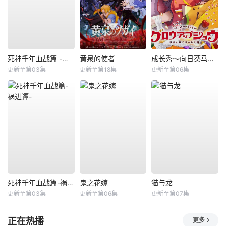
死神千年血战篇 -祸进谭-
黄泉的使者
成长秀～向日葵马戏团～
更新至第03集
更新至第18集
更新至第06集
死神千年血战篇-祸进谭-
鬼之花嫁
猫与龙
更新至第03集
更新至第06集
更新至第07集
正在热播
更多