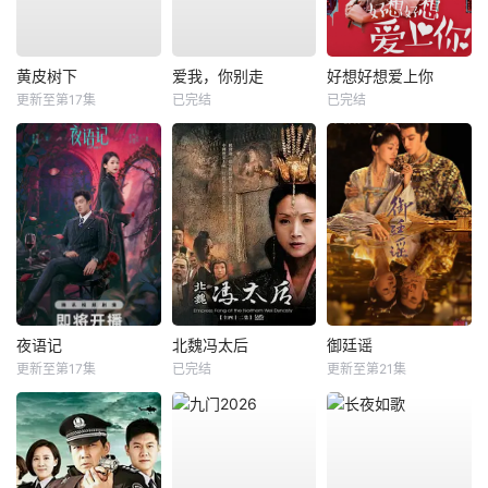
黄皮树下
爱我，你别走
好想好想爱上你
更新至第17集
已完结
已完结
夜语记
北魏冯太后
御廷谣
更新至第17集
已完结
更新至第21集