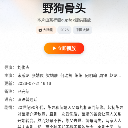
野狗骨头
本片由茶杯狐cupfox提供播放
大陆剧
2026
中国大陆
立即播放
导演：
刘俊杰
主演：
宋威龙
张婧仪
梁靖康
何瑞贤
练练
何明翰
周铁
赵龙豪
田
更新：
2026-07-21 16:16
备注：
已完结
语言：
汉语普通话
剧情：
20世纪90年代，陈异和苗靖因父母的相识而结缘。起初陈异
对苗靖充满敌意，直到一次受伤后，苗靖的善良让两人关系
开始转变。然而好景不长，陈父去世、苗母消失，两家大人
并未走到一起，两个孩子却不得不相依为命。来到大学，苗