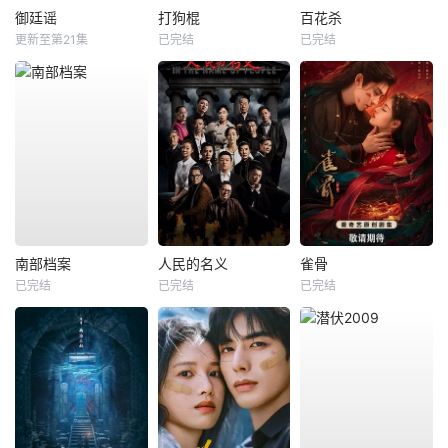
御廷谣
打狗棍
百花杀
更新至第21集
已完结
已完结
南部档案
人民的名义
雀骨
已完结
已完结
已完结