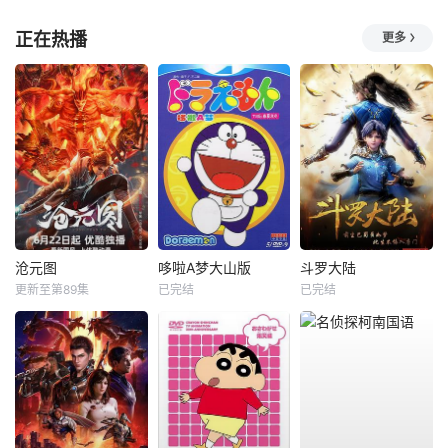
正在热播
更多
沧元图
哆啦A梦大山版
斗罗大陆
更新至第89集
已完结
已完结