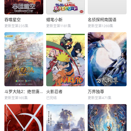
吞噬星空
蜡笔小新
名侦探柯南国语
更新至第235集
更新至第1181集
更新至第1269集
斗罗大陆2：绝世唐门
火影忍者
万界独尊
更新至第165集
已完结
更新至第471集