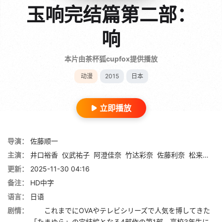
玉响完结篇第二部：
响
本片由茶杯狐cupfox提供播放
动漫
2015
日本
立即播放
导演：
佐藤顺一
主演：
井口裕香
仪武祐子
阿澄佳奈
竹达彩奈
佐藤利奈
松来未祐
更新：
2025-11-30 04:16
备注：
HD中字
语言：
日语
剧情：
これまでにOVAやテレビシリーズで人気を博してきた
「たまゆら」の完結編となる4部作の第1部。高校3年生に