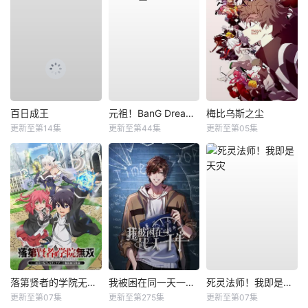
百日成王
元祖！BanG Dream酱
梅比乌斯之尘
更新至第14集
更新至第44集
更新至第05集
落第贤者的学院无双第二回转生，S等级作弊魔术师冒险记
我被困在同一天一千年动态漫
死灵法师！我即是天灾
更新至第07集
更新至第275集
更新至第07集