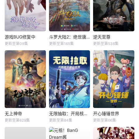
游戏BUG修复中
斗罗大陆2：绝世唐门
逆天至尊
更新至第09集
更新至第165集
更新至第538集
无上神帝
无限抽取：开局核平修仙世界动态漫
开心锤锤世界
更新至第629集
更新至第84集
更新至第66集