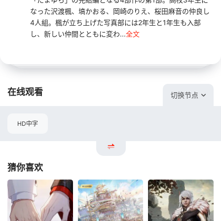
なった沢渡楓、塙かおる、岡崎のりえ、桜田麻音の仲良し
4人組。楓が立ち上げた写真部には2年生と1年生も入部
し、新しい仲間とともに変わ...
全文
在线观看
切换节点
HD中字
猜你喜欢