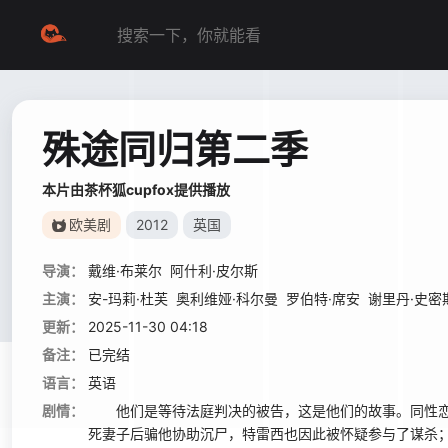
殊途同归第二季
本片由茶杯狐cupfox提供播放
欧美剧
2012
英国
导演：
戴维·布莱尔
阿什利·皮尔斯
主演：
安-玛莉·杜芙
奥利维娅·科尔曼
罗伯特·席安
谢里丹·史密
更新：
2025-11-30 04:18
备注：
已完结
语言：
英语
剧情：
他们是等待法庭判决的被告，这是他们的故事。同性恋异装
死妻子后骗他协助沉尸，特雷西也因此被怀疑参与了谋杀；单