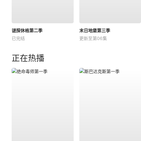
谜探休格第二季
末日地堡第三季
已完结
更新至第06集
正在热播