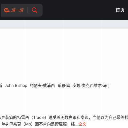
首页
搜一搜
斯
John Bishop
约瑟夫·戴浦西
肖恩·宾
安娜·麦克西维尔·马丁
癖的特雷西（Tracie）遭受着无数白眼和嘲讽，当他以为自己最终
身母亲莫（Mo）因不肯向黑帮屈服，结...
全文