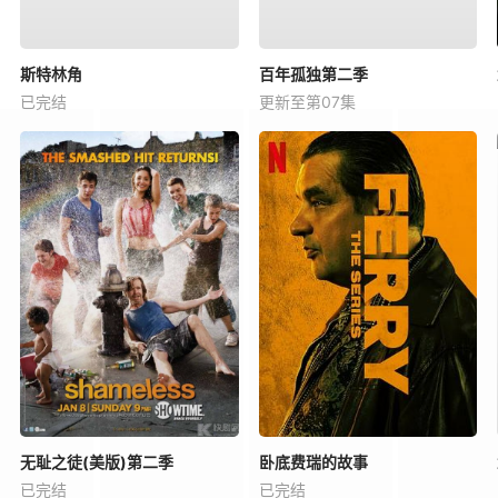
斯特林角
百年孤独第二季
已完结
更新至第07集
无耻之徒(美版)第二季
卧底费瑞的故事
已完结
已完结