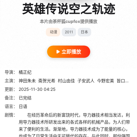
英雄传说空之轨迹
本片由茶杯狐cupfox提供播放
动漫
2011
日本
立即播放
导演：
橘正纪
主演：
神田朱未
斋贺光希
村山由佳
子安武人
今野宏美
皆口裕子
更新：
2025-11-30 04:25
备注：
已完结
语言：
日语
剧情：
在经历革命后的新富饶时代，导力器技术相当发达，利
用导力器技术所研发出来的各式各样的机械产品，为人们带
来了便利的生活。渐渐地，导力器技术成为了能量的核心，
也成为了日常生活中无可替代的存在。与此同时，部份强国