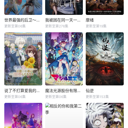
世界最强的后卫～迷宫国的新人探索者～
我被困在同一天一千年动态漫
摩绪
更新至第06集
更新至第276集
更新至第19集
说了不打算爱我的公爵继承人，不知为何对我宠爱有加
魔法光源股份有限公司第二季
仙逆
更新至第06集
更新至第06集
更新至第153集