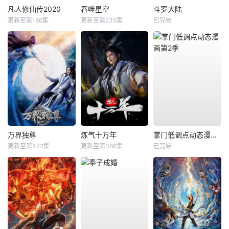
凡人修仙传2020
吞噬星空
斗罗大陆
更新至第186集
更新至第235集
已完结
万界独尊
炼气十万年
掌门低调点动态漫画第2季
更新至第472集
更新至第366集
已完结