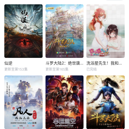
仙逆
斗罗大陆2：绝世唐门
洗浴屋先生！我和那家伙在女浴池！？
更新至第153集
更新至第165集
已完结