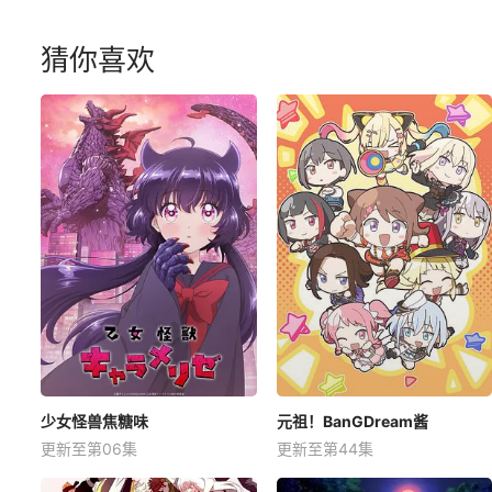
猜你喜欢
少女怪兽焦糖味
元祖！BanGDream酱
更新至第06集
更新至第44集