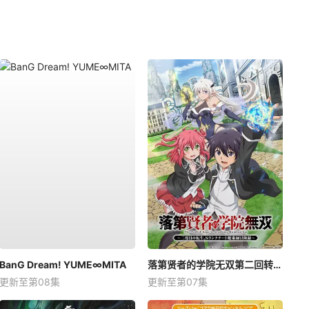
BanG Dream! YUME∞MITA
落第贤者的学院无双第二回转生，S等级作弊魔术师冒险记
更新至第08集
更新至第07集