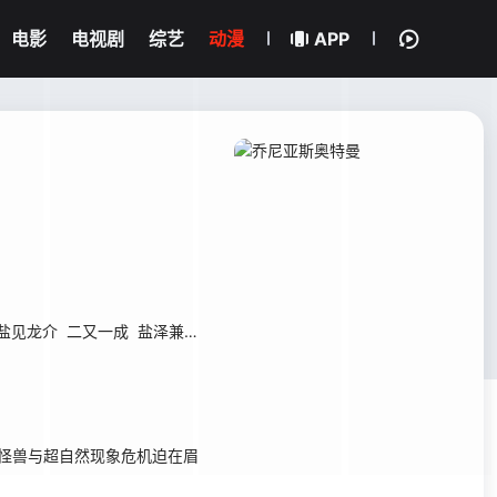
电影
电视剧
综艺
动漫
APP
盐见龙介
二又一成
盐泽兼人
伊海田弘
津田英三
小原乃梨子
仲木隆
怪兽与超自然现象危机迫在眉