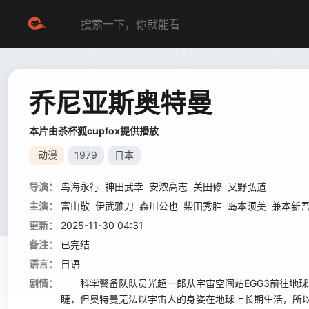
乔尼亚斯奥特曼
本片由茶杯狐cupfox提供播放
动漫
1979
日本
导演：
鸟海永行
神田武幸
安浓高志
关田修
又野弘道
主演：
富山敬
伊武雅刀
森川公也
柴田秀胜
岛本须美
兼本新
更新：
2025-11-30 04:31
备注：
已完结
语言：
日语
剧情：
科学警备队队员光超一郎从宇宙空间站EGG3前往地球
睫，但奥特曼无法以宇宙人的身姿在地球上长期生活，所以