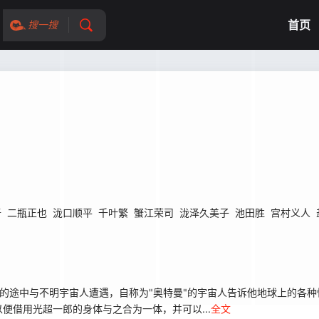
首页
搜一搜
吾
二瓶正也
泷口顺平
千叶繁
蟹江荣司
泷泽久美子
池田胜
宫村义人
的途中与不明宇宙人遭遇，自称为"奥特曼"的宇宙人告诉他地球上的各种
便借用光超一郎的身体与之合为一体，并可以...
全文