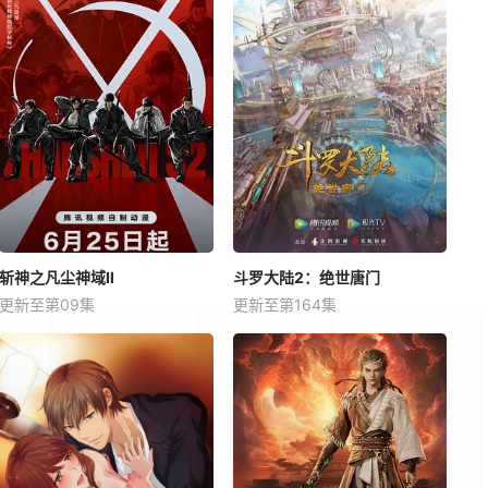
斩神之凡尘神域Ⅱ
斗罗大陆2：绝世唐门
更新至第09集
更新至第164集