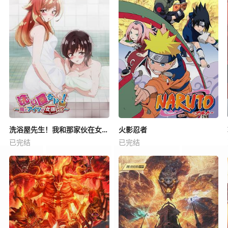
洗浴屋先生！我和那家伙在女浴池！？
火影忍者
已完结
已完结