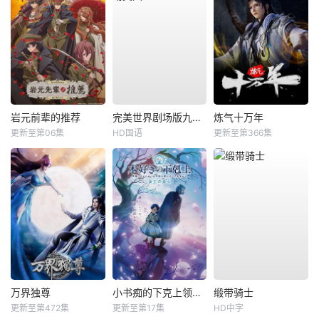
岩元前辈的推荐
完美世界剧场版九劫焚天
炼气十万年
更新至第06集
HD国语
更新至第366集
万界独尊
小书痴的下克上领主的养女
缎带骑士
更新至第472集
更新至第17集
HD中字