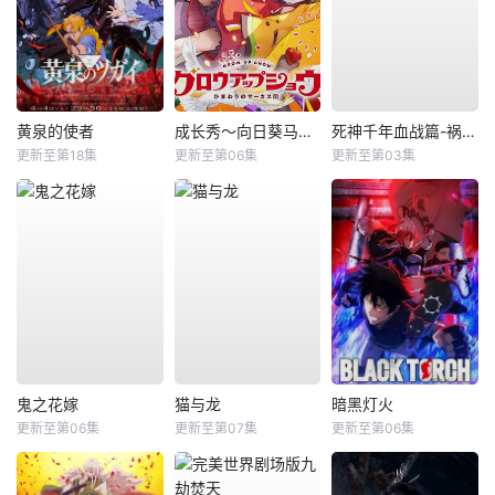
黄泉的使者
成长秀～向日葵马戏团～
死神千年血战篇-祸进谭-
更新至第18集
更新至第06集
更新至第03集
鬼之花嫁
猫与龙
暗黑灯火
更新至第06集
更新至第07集
更新至第06集