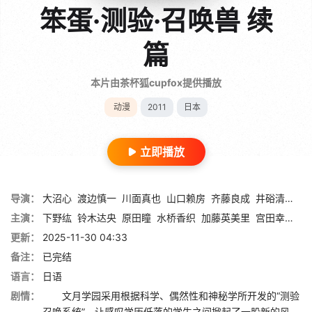
笨蛋·测验·召唤兽 续
篇
本片由茶杯狐cupfox提供播放
动漫
2011
日本
立即播放
导演：
大沼心
渡边慎一
川面真也
山口赖房
齐藤良成
井硲清高
夕
主演：
下野纮
铃木达央
原田瞳
水桥香织
加藤英美里
宫田幸季
磯
更新：
2025-11-30 04:33
备注：
已完结
语言：
日语
剧情：
文月学园采用根据科学、偶然性和神秘学所开发的“测验
召唤系统”，让感叹学历低落的学生之间掀起了一股新的风