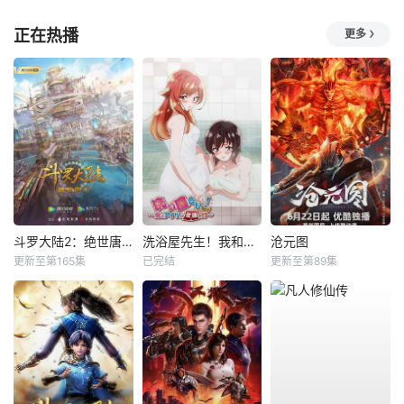
正在热播
更多
斗罗大陆2：绝世唐门
洗浴屋先生！我和那家伙在女浴池！？
沧元图
更新至第165集
已完结
更新至第89集