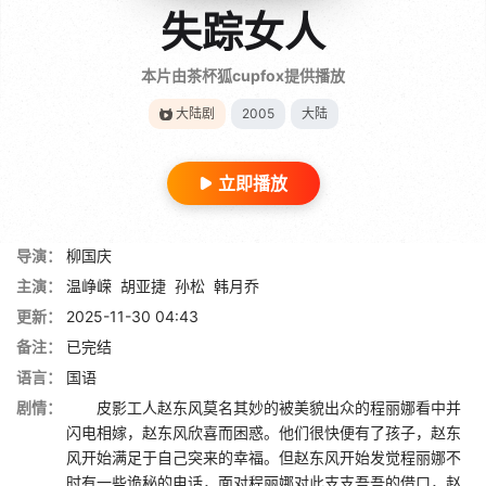
失踪女人
本片由茶杯狐cupfox提供播放
大陆剧
2005
大陆
立即播放
导演：
柳国庆
主演：
温峥嵘
胡亚捷
孙松
韩月乔
更新：
2025-11-30 04:43
备注：
已完结
语言：
国语
剧情：
皮影工人赵东风莫名其妙的被美貌出众的程丽娜看中并
闪电相嫁，赵东风欣喜而困惑。他们很快便有了孩子，赵东
风开始满足于自己突来的幸福。但赵东风开始发觉程丽娜不
时有一些诡秘的电话，面对程丽娜对此支支吾吾的借口，赵