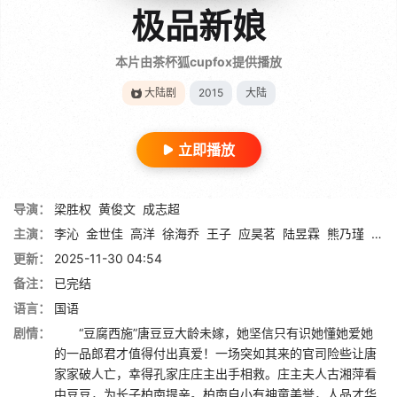
极品新娘
本片由茶杯狐cupfox提供播放
大陆剧
2015
大陆
立即播放
导演：
梁胜权
黄俊文
成志超
主演：
李沁
金世佳
高洋
徐海乔
王子
应昊茗
陆昱霖
熊乃瑾
包文
更新：
2025-11-30 04:54
备注：
已完结
语言：
国语
剧情：
“豆腐西施”唐豆豆大龄未嫁，她坚信只有识她懂她爱她
的一品郎君才值得付出真爱！一场突如其来的官司险些让唐
家家破人亡，幸得孔家庄庄主出手相救。庄主夫人古湘萍看
中豆豆，为长子柏南提亲。柏南自小有神童美誉，人品才华