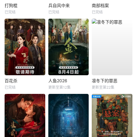
打狗棍
兵自风中来
南部档案
已完结
已完结
已完结
百花杀
人鱼2026
凛冬下的罪恶
已完结
更新至第12集
更新至第22集