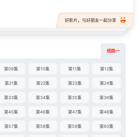
好影片，与好朋友一起分享
线路一
第09集
第10集
第11集
第12集
第21集
第22集
第23集
第24集
第33集
第34集
第35集
第36集
第45集
第46集
第47集
第48集
第57集
第58集
第59集
第60集