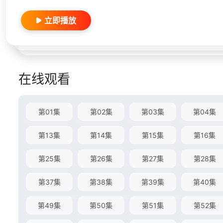
立即播放
在线观看
第01集
第02集
第03集
第04集
第13集
第14集
第15集
第16集
第25集
第26集
第27集
第28集
第37集
第38集
第39集
第40集
第49集
第50集
第51集
第52集