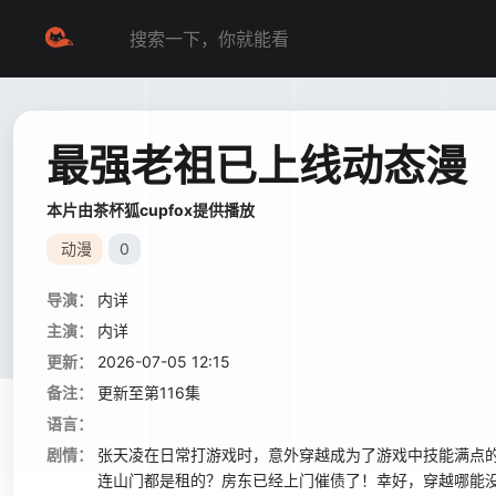
最强老祖已上线动态漫
本片由茶杯狐cupfox提供播放
动漫
0
导演：
内详
主演：
内详
更新：
2026-07-05 12:15
备注：
更新至第116集
语言：
剧情：
张天凌在日常打游戏时，意外穿越成为了游戏中技能满点
连山门都是租的？房东已经上门催债了！幸好，穿越哪能没