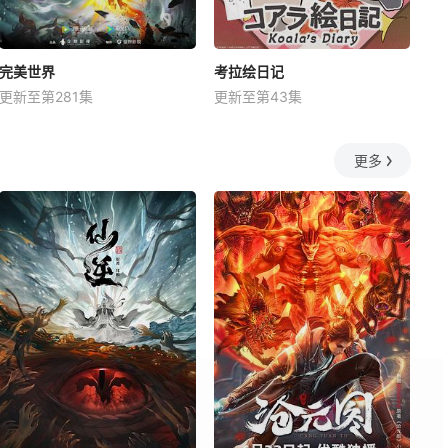
完美世界
考拉绘日记
更新至第281集
更新至第43集
更多